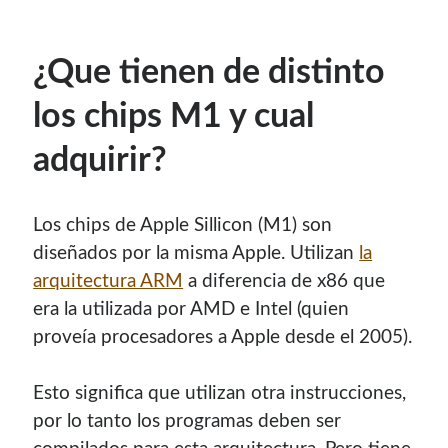
Soy graduado de Ing. en Informática de la
UNET
donde dí
clases por 10 años. Como siempre me ha gustado
¿Que tienen de distinto
enseñar, comparto algunas de mis opiniones y
experiencias en el mundo informático en este blog.
los chips M1 y cual
Puedes
contactarme
o leer más sobre mi
adquirir?
mi página profesional
.
Los chips de Apple Sillicon (M1) son
diseñados por la misma Apple. Utilizan
la
Donate
arquitectura ARM
a diferencia de x86 que
era la utilizada por AMD e Intel (quien
If you like this website or any of my work, consider to
proveía procesadores a Apple desde el 2005).
give a small donation. It will help me to invest time on
creating content for this site.
Esto significa que utilizan otra instrucciones,
Si te gusta este sitio web o mi trabajo, puedes hacer una
por lo tanto los programas deben ser
pequeña donación. Me ayudará a invertir tiempo en crear