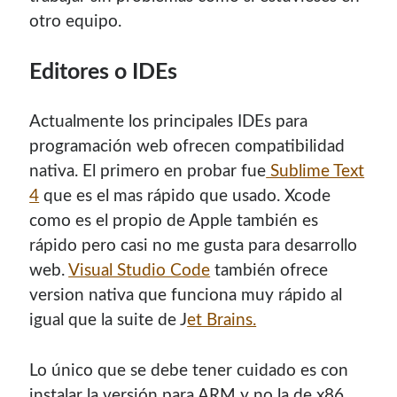
otro equipo.
¿Buscas las secciones de mi antiguo sitio?
GNU/Linux
Editores o IDEs
Humor Geek
Tutoriales
Actualmente los principales IDEs para
Descargas
programación web ofrecen compatibilidad
El Autor
nativa. El primero en probar fue
Sublime Text
4
que es el mas rápido que usado. Xcode
como es el propio de Apple también es
Blogroll Geek
rápido pero casi no me gusta para desarrollo
web.
Visual Studio Code
también ofrece
Codigeek
0
version nativa que funciona muy rápido al
El Blog de Luis
0
igual que la suite de J
et Brains.
Picando Código
0
Lo único que se debe tener cuidado es con
instalar la versión para ARM y no la de x86.