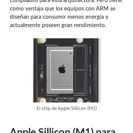
compilados para esta arquitectura. Pero tiene
contenido para este sitio.
como ventaja que los equipos con ARM se
diseñan para consumir menos energía y
actualmente poseen gran rendimiento.
El chip de Apple Sillicon (M1)
Descuentos
Apple Sillicon (M1) para
Si vas a comprar un dominio, hazlo por aquí y colaboras