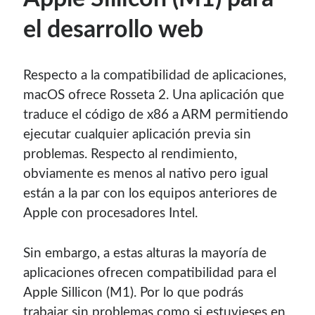
con el mantenimiento de este sitio:
el desarrollo web
Respecto a la compatibilidad de aplicaciones,
macOS ofrece Rosseta 2. Una aplicación que
Si deseas vender publicidad en tu propio blog o página
web, te recomiendo usar
Seeding UP
, buen servicio para
traduce el código de x86 a ARM permitiendo
monetizar tu página.
ejecutar cualquier aplicación previa sin
problemas. Respecto al rendimiento,
obviamente es menos al nativo pero igual
están a la par con los equipos anteriores de
Apple con procesadores Intel.
Sin embargo, a estas alturas la mayoría de
aplicaciones ofrecen compatibilidad para el
Apple Sillicon (M1). Por lo que podrás
Enlaces de mi sitio viejo
trabajar sin problemas como si estuvieses en