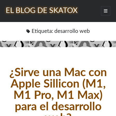
EL BLOG DE SKATOX
abrir
menú
Barra
princip
Buscar
lateral
Etiqueta:
desarrollo web
¿Quién soy?
¿Sirve una Mac con
Apple Sillicon (M1,
M1 Pro, M1 Max)
para el desarrollo