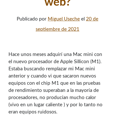
web?
Publicado por
Miguel Useche
el
20 de
septiembre de 2021
Hace unos meses adquirí una Mac mini con
el nuevo procesador de Apple Sillicon (M1).
Estaba buscando remplazar mi Mac mini
¡Hola mi nombre es Miguel Useche!
anterior y cuando vi que sacaron nuevos
equipos con el chip M1 que en las pruebas
Soy
desarrollador web
, colaboro en comunidades como
Mozilla (
Hispano
|
Venezuela
)
y en
WordPress Venezuela
,
de rendimiento superaban a la mayoría de
promuevo tecnologías abiertas, mantengo
PKGBUILDS
procesadores, no producían mucho calor
de Archlinux,
plugins de WordPress
y me gusta organizar
(vivo en un lugar caliente ) y por lo tanto no
o dar charlas.
eran equipos ruidosos.