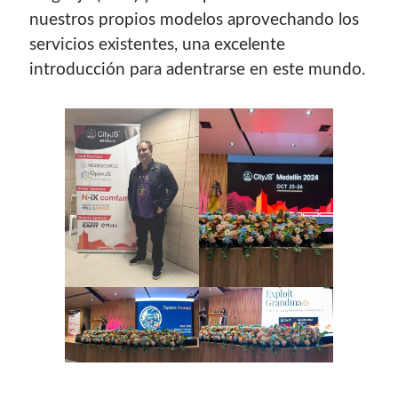
nuestros propios modelos aprovechando los
¿Buscas las secciones de mi antiguo sitio?
servicios existentes, una excelente
GNU/Linux
introducción para adentrarse en este mundo.
Humor Geek
Tutoriales
Descargas
El Autor
Blogroll Geek
Codigeek
0
El Blog de Luis
0
Picando Código
0