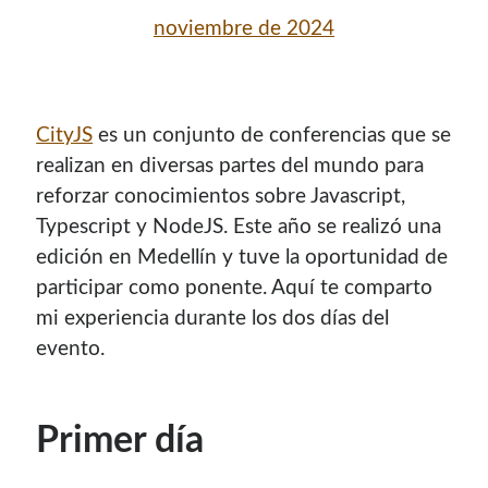
noviembre de 2024
CityJS
es un conjunto de conferencias que se
realizan en diversas partes del mundo para
reforzar conocimientos sobre Javascript,
Typescript y NodeJS. Este año se realizó una
edición en Medellín y tuve la oportunidad de
participar como ponente. Aquí te comparto
¡Hola mi nombre es Miguel Useche!
mi experiencia durante los dos días del
evento.
Soy
desarrollador web
, colaboro en comunidades como
Mozilla (
Hispano
|
Venezuela
)
y en
WordPress Venezuela
,
promuevo tecnologías abiertas, mantengo
PKGBUILDS
Primer día
de Archlinux,
plugins de WordPress
y me gusta organizar
o dar charlas.