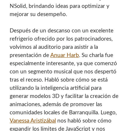
contenido para este sitio.
NSolid, brindando ideas para optimizar y
mejorar su desempeño.
Después de un descanso con un excelente
refrigerio ofrecido por los patrocinadores,
volvimos al auditorio para asistir a la
presentación de
Anuar Harb
. Su charla fue
especialmente interesante, ya que comenzó
con un segmento musical que nos despertó
tras el receso. Habló sobre cómo se está
utilizando la inteligencia artificial para
generar modelos 3D y facilitar la creación de
animaciones, además de promover las
comunidades locales de Barranquilla. Luego,
Descuentos
Vanessa Aristizábal
nos habló sobre cómo
expandir los límites de JavaScript y nos
Si vas a comprar un dominio, hazlo por aquí y colaboras