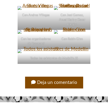
Con Andres Villegas
Con Joel Gomez,
Anual Harb y Oscar
Barajas
Con los organizadores
Con Robin Ginn
de Boyaconf
Todos los asistentes de Medellín JS
Deja un comentario