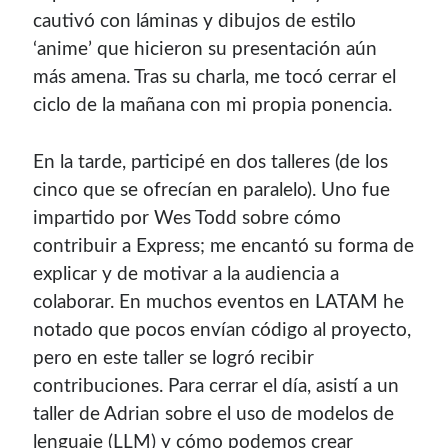
cautivó con láminas y dibujos de estilo
con el mantenimiento de este sitio:
‘anime’ que hicieron su presentación aún
más amena. Tras su charla, me tocó cerrar el
ciclo de la mañana con mi propia ponencia.
Si deseas vender publicidad en tu propio blog o página
web, te recomiendo usar
Seeding UP
, buen servicio para
En la tarde, participé en dos talleres (de los
monetizar tu página.
cinco que se ofrecían en paralelo). Uno fue
impartido por Wes Todd sobre cómo
contribuir a Express; me encantó su forma de
explicar y de motivar a la audiencia a
colaborar. En muchos eventos en LATAM he
notado que pocos envían código al proyecto,
pero en este taller se logró recibir
contribuciones. Para cerrar el día, asistí a un
taller de Adrian sobre el uso de modelos de
Enlaces de mi sitio viejo
lenguaje (LLM) y cómo podemos crear