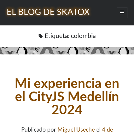
EL BLOG DE SKATOX
abrir
menú
Barra
princip
Buscar
lateral
Etiqueta:
colombia
¿Quién soy?
Mi experiencia en
el CityJS Medellín
2024
Publicado por
Miguel Useche
el
4 de