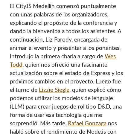
El CityJS Medellín comenzó puntualmente
Soy graduado de Ing. en Informática de la
UNET
donde dí
clases por 10 años. Como siempre me ha gustado
con unas palabras de los organizadores,
enseñar, comparto algunas de mis opiniones y
explicando el propósito de la conferencia y
experiencias en el mundo informático en este blog.
dando la bienvenida a todos los asistentes. A
continuación, Liz Parody, encargada de
Puedes
contactarme
o leer más sobre mi
animar el evento y presentar a los ponentes,
mi página profesional
.
introdujo la primera charla a cargo de
Wes
Todd
, quien nos ofreció una fascinante
actualización sobre el estado de Express y los
Donate
próximos cambios en el proyecto. Luego fue
el turno de
Lizzie Siegle
, quien explicó cómo
If you like this website or any of my work, consider to
podemos utilizar los modelos de lenguaje
give a small donation. It will help me to invest time on
(LLM) para crear juegos de rol tipo D&D, una
creating content for this site.
forma de usar esa tecnología que me
sorprendió. Más tarde,
Rafael Gonzaga
nos
Si te gusta este sitio web o mi trabajo, puedes hacer una
habló sobre el rendimiento de Node.js con
pequeña donación. Me ayudará a invertir tiempo en crear