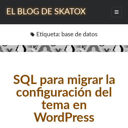
EL BLOG DE SKATOX
abrir
menú
Barra
princip
Buscar
lateral
Etiqueta:
base de datos
¿Quién soy?
SQL para migrar la
configuración del
tema en
WordPress