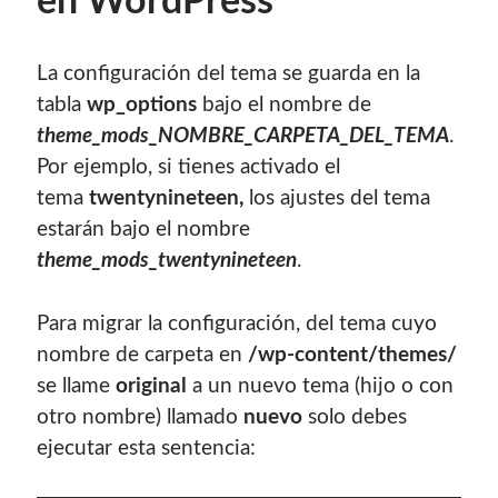
en WordPress
con el mantenimiento de este sitio:
La configuración del tema se guarda en la
tabla
wp_options
bajo el nombre de
theme_mods_NOMBRE_CARPETA_DEL_TEMA
.
Si deseas vender publicidad en tu propio blog o página
Por ejemplo, si tienes activado el
web, te recomiendo usar
Seeding UP
, buen servicio para
tema
twentynineteen,
los ajustes del tema
monetizar tu página.
estarán bajo el nombre
theme_mods_twentynineteen
.
Para migrar la configuración, del tema cuyo
nombre de carpeta en
/wp-content/themes/
se llame
original
a un nuevo tema (hijo o con
otro nombre) llamado
nuevo
solo debes
ejecutar esta sentencia:
Enlaces de mi sitio viejo