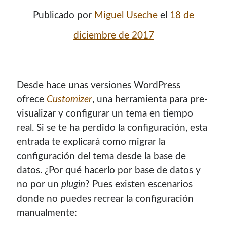
Publicado por
Miguel Useche
el
18 de
diciembre de 2017
Desde hace unas versiones WordPress
ofrece
Customizer
, una herramienta para pre-
visualizar y configurar un tema en tiempo
real. Si se te ha perdido la configuración, esta
¡Hola mi nombre es Miguel Useche!
entrada te explicará como migrar la
configuración del tema desde la base de
Soy
desarrollador web
, colaboro en comunidades como
datos. ¿Por qué hacerlo por base de datos y
Mozilla (
Hispano
|
Venezuela
)
y en
WordPress Venezuela
,
no por un
plugin
? Pues existen escenarios
promuevo tecnologías abiertas, mantengo
PKGBUILDS
donde no puedes recrear la configuración
de Archlinux,
plugins de WordPress
y me gusta organizar
manualmente:
o dar charlas.