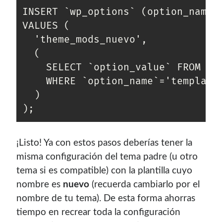
INSERT `wp_options` (option_name, 
¿Buscas las secciones de mi antiguo sitio?
VALUES (

GNU/Linux
  'theme_mods_nuevo',

Humor Geek
  (

Tutoriales
    SELECT `option_value` FROM `wp
Descargas
    WHERE `option_name`='template_
El Autor
  )

Blogroll Geek
¡Listo! Ya con estos pasos deberías tener la
Codigeek
0
misma configuración del tema padre (u otro
El Blog de Luis
0
tema si es compatible) con la plantilla cuyo
Picando Código
0
nombre es
nuevo
(recuerda cambiarlo por el
nombre de tu tema). De esta forma ahorras
tiempo en recrear toda la configuración