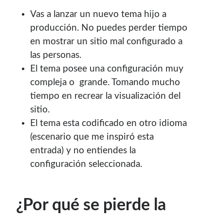
Soy graduado de Ing. en Informática de la
UNET
donde dí
Vas a lanzar un nuevo tema hijo a
clases por 10 años. Como siempre me ha gustado
producción. No puedes perder tiempo
enseñar, comparto algunas de mis opiniones y
en mostrar un sitio mal configurado a
experiencias en el mundo informático en este blog.
las personas.
El tema posee una configuración muy
Puedes
contactarme
o leer más sobre mi
mi página profesional
.
compleja o grande. Tomando mucho
tiempo en recrear la visualización del
sitio.
El tema esta codificado en otro idioma
Donate
(escenario que me inspiró esta
entrada) y no entiendes la
If you like this website or any of my work, consider to
configuración seleccionada.
give a small donation. It will help me to invest time on
creating content for this site.
¿Por qué se pierde la
Si te gusta este sitio web o mi trabajo, puedes hacer una
pequeña donación. Me ayudará a invertir tiempo en crear