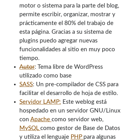
motor o sistema para la parte del blog,
permite escribir, organizar, mostrar y
prácticamente el 80% del trabajo de
esta página. Gracias a su sistema de
plugins puedo agregar nuevas
funcionalidades al sitio en muy poco
tiempo.
Autor
: Tema libre de WordPress
utilizado como base
SASS
: Un pre-compilador de CSS para
¡Hola mi nombre es Miguel Useche!
facilitar el desarrollo de hoja de estilo.
Soy
desarrollador web
, colaboro en comunidades como
Servidor LAMP:
Este weblog está
Mozilla (
Hispano
|
Venezuela
)
y en
WordPress Venezuela
,
hospedado en un servidor GNU/Linux
promuevo tecnologías abiertas, mantengo
PKGBUILDS
con
Apache
como servidor web,
de Archlinux,
plugins de WordPress
y me gusta organizar
MySQL
como gestor de Base de Datos
o dar charlas.
y utiliza el lenguaje
PHP
para algunas