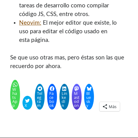
contenido para este sitio.
tareas de desarrollo como compilar
código JS, CSS, entre otros.
Neovim:
El mejor editor que existe, lo
uso para editar el código usado en
esta página.
Se que uso otras mas, pero éstas son las que
recuerdo por ahora.
W
ha
Tel
Fa
Lin
M
Bl
ts
eg
ce
ke
ast
ue
Ap
ra
bo
dI
od
sk
p
X
m
ok
n
on
y
Más
Descuentos
Si vas a comprar un dominio, hazlo por aquí y colaboras