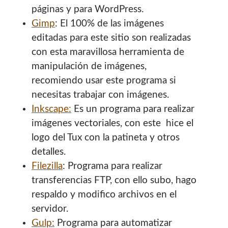
páginas y para WordPress.
Soy graduado de Ing. en Informática de la
UNET
donde dí
clases por 10 años. Como siempre me ha gustado
Gimp
: El 100% de las imágenes
enseñar, comparto algunas de mis opiniones y
editadas para este sitio son realizadas
experiencias en el mundo informático en este blog.
con esta maravillosa herramienta de
manipulación de imágenes,
Puedes
contactarme
o leer más sobre mi
recomiendo usar este programa si
mi página profesional
.
necesitas trabajar con imágenes.
Inkscape:
Es un programa para realizar
imágenes vectoriales, con este hice el
Donate
logo del Tux con la patineta y otros
detalles.
If you like this website or any of my work, consider to
Filezilla
: Programa para realizar
give a small donation. It will help me to invest time on
transferencias FTP, con ello subo, hago
creating content for this site.
respaldo y modifico archivos en el
servidor.
Si te gusta este sitio web o mi trabajo, puedes hacer una
Gulp:
Programa para automatizar
pequeña donación. Me ayudará a invertir tiempo en crear